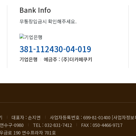
Bank Info
무통장입금시 확인해주세요.
381-112430-04-019
기업은행
예금주 : (주)더카페쿠키
키
대표자 : 손지연
사업자등록번호 : 699-81-01400 [사업자정보
연수구-0980
TEL : 032-831-7412
FAX : 050-4466-9717
우금로 190 연수프라자 701호