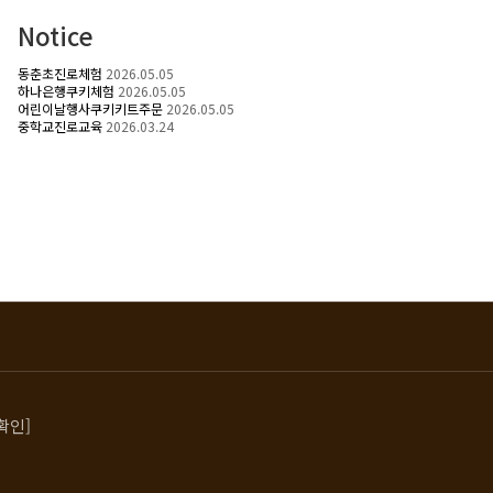
Notice
동춘초진로체험
2026.05.05
하나은행쿠키체험
2026.05.05
어린이날행사쿠키키트주문
2026.05.05
중학교진로교육
2026.03.24
확인]