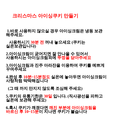
크리스마스 아이싱쿠키 만들기
1.
바로 사용하지 않으실 경우 아이싱크림은 냉동 보관
해주세요
.
사용하시기
30
분 전
꺼내 놓으세요
(
쿠키는
실온보관입니다
)
2.
아이싱크림이 굳어지면 잘 안나올 수 있어서
사용하시는 아이싱크림외에
뚜껑을 닫아주세요
3.
아이싱크림과 진주 아라잔을 이용하여 쿠키를 예쁘게
꾸며주세요
4.
완성 후
10
분
~15
분정도
실온에 놓아두면 아이싱크림이
사탕처럼 딱딱해집니다
(
그 때 까지 만지지 않도록 조심해 주세요
)
5.
쿠키의 유통기한은
30
일
입니다
. (
직사광선을 피하고
실온에 보관해 주세요
)
6.
혹시 쿠키가 깨졌다면
깨진 부분에 아이싱크림을
바르신 후
10~15
분
이 지나면 쿠키가 붙습니다