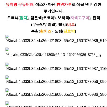
유지방 우유버터
, 색소가 아닌
천연가루
로 색을 낸 건강한
쿠키입니다.
초록색(
말차
), 검은색(코코아), 보라색(
자색고구마
), 흰색
(무농약우리밀), 빨강(
비트
)
주황(
황치즈
), 노랑(
단호박
)