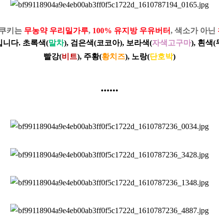
제쿠키는
무농약 우리밀가루
,
100% 유지방 우유버터
, 색소가 아닌
입니다.
초록색(
말차
), 검은색(코코아), 보라색(
자색고구마
), 흰
빨강(
비트
),
주황(
황치즈
), 노랑(
단호박
)
......