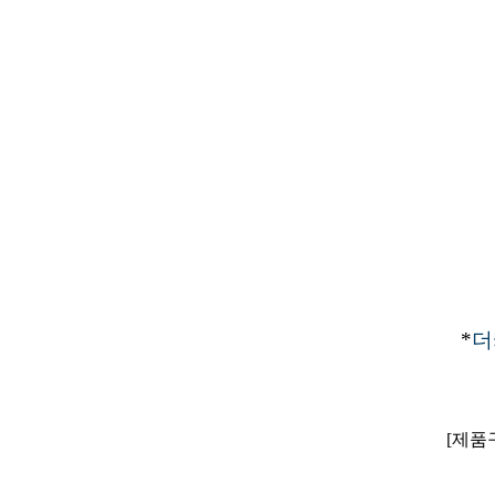
​*
더
[제품