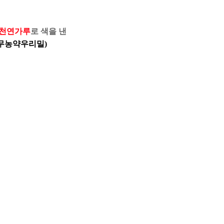
천연가루
로 색을 낸
색(무농약우리밀)