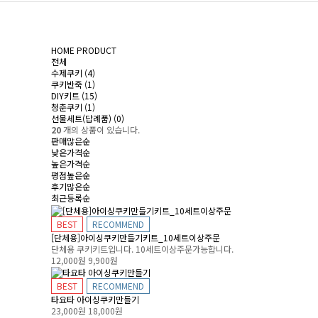
HOME
PRODUCT
전체
수제쿠키 (4)
쿠키반죽 (1)
DIY키트 (15)
청춘쿠키 (1)
선물세트(답례품) (0)
20
개의 상품이 있습니다.
판매많은순
낮은가격순
높은가격순
평점높은순
후기많은순
최근등록순
BEST
RECOMMEND
[단체용]아이싱쿠키만들기키트_10세트이상주문
단체용 쿠키키트입니다. 10세트이상주문가능합니다.
12,000원
9,900원
BEST
RECOMMEND
타요타 아이싱쿠키만들기
23,000원
18,000원