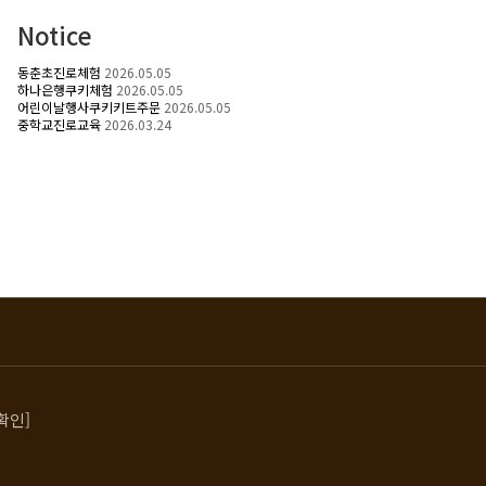
Notice
동춘초진로체험
2026.05.05
하나은행쿠키체험
2026.05.05
어린이날행사쿠키키트주문
2026.05.05
중학교진로교육
2026.03.24
확인]