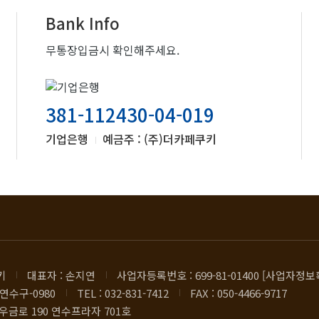
Bank Info
무통장입금시 확인해주세요.
381-112430-04-019
기업은행
예금주 : (주)더카페쿠키
키
대표자 : 손지연
사업자등록번호 : 699-81-01400 [사업자정보
연수구-0980
TEL : 032-831-7412
FAX : 050-4466-9717
우금로 190 연수프라자 701호