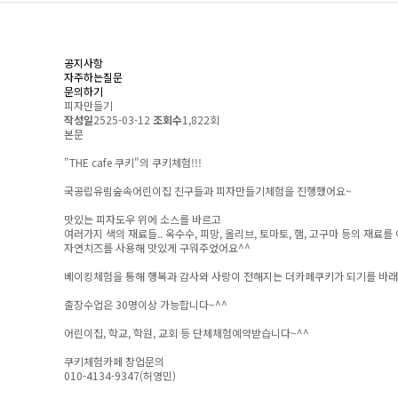
공지사항
자주하는질문
문의하기
피자만들기
작성일
2525-03-12
조회수
1,822회
본문
"THE cafe 쿠키"의 쿠키체험!!!
국공립유림숲속어린이집 친구들과 피자만들기체험을 진행했어요~
맛있는 피자도우 위에 소스를 바르고
여러가지 색의 재료들.. 옥수수, 피망, 올리브, 토마토, 햄, 고구마 등의 재료
자연치즈를 사용해 맛있게 구워주었어요^^
베이킹체험을 통해 행복과 감사와 사랑이 전해지는 더카페쿠키가 되기를 바
출장수업은 30명이상 가능합니다~^^
어린이집, 학교, 학원, 교회 등 단체체험예약받습니다~^^
쿠키체험카페 창업문의
010-4134-9347(허영민)