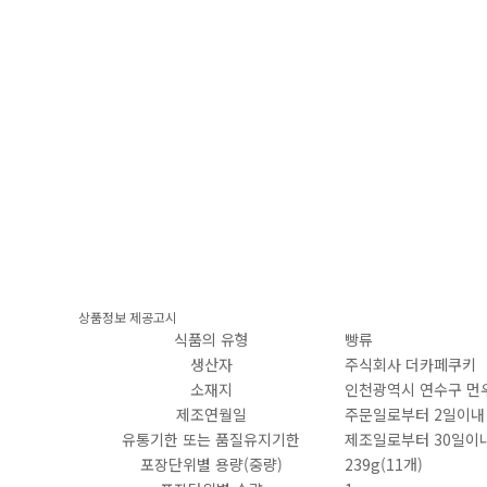
상품정보 제공고시
식품의 유형
빵류
생산자
주식회사 더카페쿠키
소재지
인천광역시 연수구 먼우
제조연월일
주문일로부터 2일이내
유통기한 또는 품질유지기한
제조일로부터 30일이
포장단위별 용량(중량)
239g(11개)