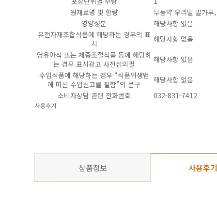
포장단위별 수량
1
원재료명 및 함량
무농약 우리밀 밀가루,
영양성분
해당사항 없음
유전자재조합식품에 해당하는 경우의 표
해당사항 없음
시
영유아식 또는 체중조절식품 등에 해당하
해당사항 없음
는 경우 표시광고 사전심의필
수입식품에 해당하는 경우 “식품위생법
해당사항 없음
에 따른 수입신고를 필함”의 문구
소비자상담 관련 전화번호
032-831-7412
사용후기
상품정보
사용후