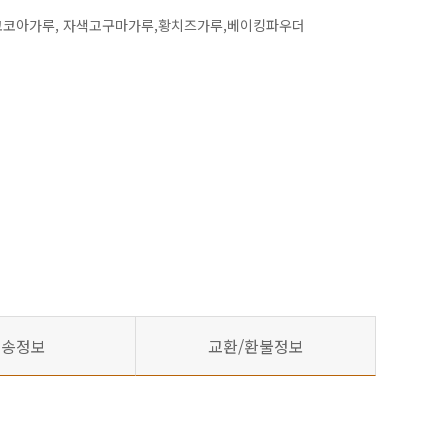
루, 코코아가루, 자색고구마가루,황치즈가루,베이킹파우더
배송정보
교환/환불정보